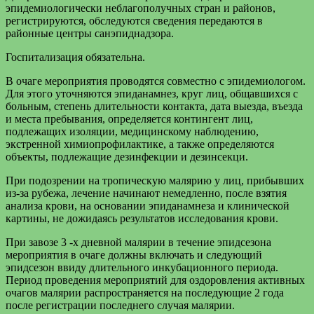
эпидемиологически неблагополучных стран и районов,
регистрируются, обследуются сведения передаются в
районные центры санэпиднадзора.
Госпитализация обязательна.
В очаге мероприятия проводятся совместно с эпидемиологом.
Для этого уточняются эпиданамнез, круг лиц, общавшихся с
больным, степень длительности контакта, дата выезда, въезда
и места пребывания, определяется контингент лиц,
подлежащих изоляции, медицинскому наблюдению,
экстренной химиопрофилактике, а также определяются
объекты, подлежащие дезинфекции и дезинсекци.
При подозрении на тропическую малярию у лиц, прибывших
из-за рубежа, лечение начинают немедленно, после взятия
анализа крови, на основании эпиданамнеза и клинической
картины, не дожидаясь результатов исследования крови.
При завозе 3 -х дневной малярии в течение эпидсезона
мероприятия в очаге должны включать и следующий
эпидсезон ввиду длительного инкубационного периода.
Период проведения мероприятий для оздоровления активных
очагов малярии распространяется на последующие 2 года
после регистрации последнего случая малярии.