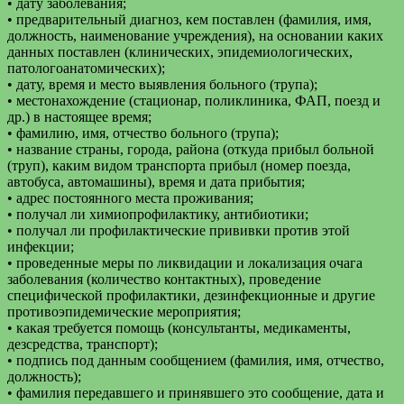
• дату заболевания;
• предварительный диагноз, кем поставлен (фамилия, имя,
должность, наименование учреждения), на основании каких
данных поставлен (клинических, эпидемиологических,
патологоанатомических);
• дату, время и место выявления больного (трупа);
• местонахождение (стационар, поликлиника, ФАП, поезд и
др.) в настоящее время;
• фамилию, имя, отчество больного (трупа);
• название страны, города, района (откуда прибыл больной
(труп), каким видом транспорта прибыл (номер поезда,
автобуса, автомашины), время и дата прибытия;
• адрес постоянного места проживания;
• получал ли химиопрофилактику, антибиотики;
• получал ли профилактические прививки против этой
инфекции;
• проведенные меры по ликвидации и локализация очага
заболевания (количество контактных), проведение
специфической профилактики, дезинфекционные и другие
противоэпидемические мероприятия;
• какая требуется помощь (консультанты, медикаменты,
дезсредства, транспорт);
• подпись под данным сообщением (фамилия, имя, отчество,
должность);
• фамилия передавшего и принявшего это сообщение, дата и