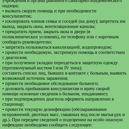
учреждения и органы районного санатарно-эпидемического
надзора;
• вызвать скорую помощь и при необходимости
консультантов;
• изолировать членов семьи и соседей (на дому); запретить им
выход, закрыть окна, вентиляционные каналы;
• прекратить прием, закрыть окна и двери (в
поликлинических условиях), по телефону или с нарочным
сообщить руководителю;
• запретить пользоваться канализацией, водопроводом;
• провести необходимую, экстренную помощь в соответствии
с диагнозом;
• при получении укладки переодеться в защитную одежду
(противочумный костюм I или IV типа);
составить списки лиц, бывших в контакте с больным, выявить
возможный источник заражения;
• провести необходимое обследование больного;
• доложить прибывшим консультантам и врачу скорой
помощи основные сведения о больном, эпиданамнез;
• при подтверждении диагноза оформить направление в
стационар;
• провести текущую дезинфекцию (обеззараживание
испражнений, рвотных масс, смывных вод после мытья рук и
др.). При передаче сведений о подозрении на особо опасную
инфекцию необходимо сообщить следующее: