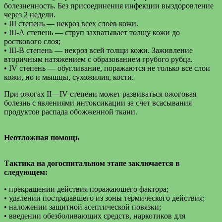
болезненность. Без присоединения инфекции выздоровление
через 2 недели.
• III степень — некроз всех слоев кожи.
• III-А степень — струп захватывает толщу кожи до
росткового слоя;
• III-В степень — некроз всей толщи кожи. Заживление
вторичным натяжением с образованием грубого рубца.
• IV степень — обугливание, поражаются не только все слои
кожи, но и мышцы, сухожилия, кости.
При ожогах II—IV степени может развиваться ожоговая
болезнь с явлениями интоксикации за счет всасывания
продуктов распада обожженной ткани.
Неотложная помощь
Тактика на догоспитальном этапе заключается в
следующем:
• прекращении действия поражающего фактора;
• удалении пострадавшего из зоны термического действия;
• наложении защитной асептической повязки;
• введении обезболивающих средств, наркотиков для