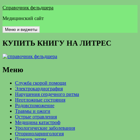
Перейти
Справочник фельдшера
к
Медицинский сайт
содержимому
Меню и виджеты
КУПИТЬ КНИГУ НА ЛИТРЕС
Меню
Служба скорой помощи
Электрокардиография
Нарушения сердечного ритма
Неотложные состояния
Родовспоможение
Травмы и ожоги
Острые отравления
Медицина катастроф
Урологические заболевания
Оториноларингология
Помощь детям