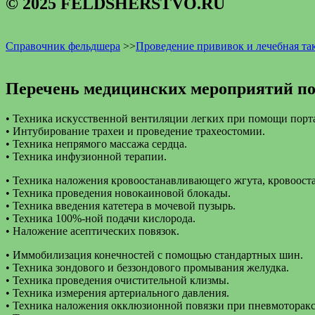
© 2025 FELDSHERSTVO.RU
Справочник фельдшера
>>
Проведение прививок и лечебная та
Перечень медицинских мероприятий по
• Техника искусственной вентиляции легких при помощи портат
• Интубирование трахеи и проведение трахеостомии.
• Техника непрямого массажа сердца.
• Техника инфузионной терапии.
• Техника наложения кровоостанавливающего жгута, кровоост
• Техника проведения новокаиновой блокады.
• Техника введения катетера в мочевой пузырь.
• Техника 100%-ной подачи кислорода.
• Наложение асептических повязок.
• Иммобилизация конечностей с помощью стандартных шин.
• Техника зондового и беззондового промывания желудка.
• Техника проведения очистительной клизмы.
• Техника измерения артериального давления.
• Техника наложения окклюзионной повязки при пневмотораксе