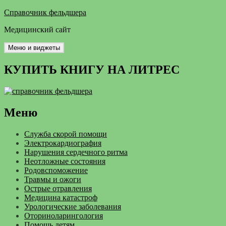
Перейти
Справочник фельдшера
к
Медицинский сайт
содержимому
Меню и виджеты
КУПИТЬ КНИГУ НА ЛИТРЕС
Меню
Служба скорой помощи
Электрокардиография
Нарушения сердечного ритма
Неотложные состояния
Родовспоможение
Травмы и ожоги
Острые отравления
Медицина катастроф
Урологические заболевания
Оториноларингология
Помощь детям