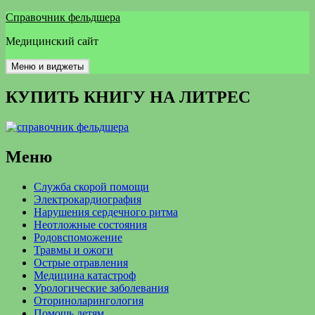
Перейти
Справочник фельдшера
к
Медицинский сайт
содержимому
Меню и виджеты
КУПИТЬ КНИГУ НА ЛИТРЕС
Меню
Служба скорой помощи
Электрокардиография
Нарушения сердечного ритма
Неотложные состояния
Родовспоможение
Травмы и ожоги
Острые отравления
Медицина катастроф
Урологические заболевания
Оториноларингология
Помощь детям