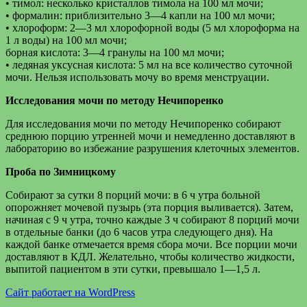
• тимол: несколько кристаллов тимола на 100 мл мочи;
• формалин: приблизительно 3—4 капли на 100 мл мочи;
• хлороформ: 2—3 мл хлорофорной воды (5 мл хлороформа на
1 л воды) на 100 мл мочи;
борная кислота: 3—4 гранулы на 100 мл мочи;
• ледяная уксусная кислота: 5 мл на все количество суточной
мочи. Нельзя использовать мочу во время менструации.
Исследования мочи по методу Нечипоренко
Для исследования мочи по методу Нечипоренко собирают
среднюю порцию утренней мочи и немедленно доставляют в
лабораторию во избежание разрушения клеточных элементов.
Проба по Зимницкому
Собирают за сутки 8 порций мочи: в 6 ч утра больной
опорожняет мочевой пузырь (эта порция выливается). Затем,
начиная с 9 ч утра, точно каждые 3 ч собирают 8 порций мочи
в отдельные банки (до 6 часов утра следующего дня). На
каждой банке отмечается время сбора мочи. Все порции мочи
доставляют в КДЛ. Желательно, чтобы количество жидкости,
выпитой пациентом в эти сутки, превышало 1—1,5 л.
Сайт работает на WordPress