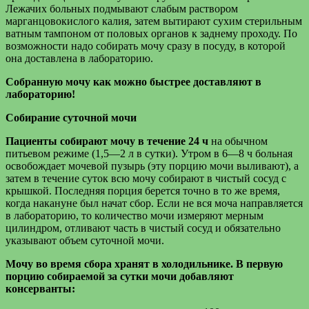
Лежачих больных подмывают слабым раствором
марганцовокислого калия, затем вытирают сухим стерильным
ватным тампоном от половых органов к заднему проходу. По
возможности надо собирать мочу сразу в посуду, в которой
она доставлена в лабораторию.
Собранную мочу как можно быстрее доставляют в
лабораторию!
Собирание суточной мочи
Пациенты собирают мочу в течение 24 ч
на обычном
питьевом режиме (1,5—2 л в сутки). Утром в 6—8 ч больная
освобождает мочевой пузырь (эту порцию мочи выливают), а
затем в течение суток всю мочу собирают в чистый сосуд с
крышкой. Последняя порция берется точно в то же время,
когда накануне был начат сбор. Если не вся моча направляется
в лабораторию, то количество мочи измеряют мерным
цилиндром, отливают часть в чистый сосуд и обязательно
указывают объем суточной мочи.
Мочу во время сбора хранят в холодильнике. В первую
порцию собираемой за сутки мочи добавляют
консерванты: