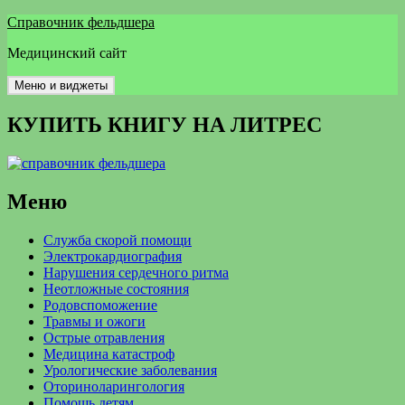
Перейти
Справочник фельдшера
к
Медицинский сайт
содержимому
Меню и виджеты
КУПИТЬ КНИГУ НА ЛИТРЕС
Меню
Служба скорой помощи
Электрокардиография
Нарушения сердечного ритма
Неотложные состояния
Родовспоможение
Травмы и ожоги
Острые отравления
Медицина катастроф
Урологические заболевания
Оториноларингология
Помощь детям