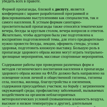
убедить всех в правоте.
Формой пропаганды, близкой к
диспуту
, является
конференция с заранее разработанной программой и
фиксированными выступлениями как специалистов, так и
самого населения. К устным формам санитарно-
просветительской пропаганды также относятся тематические
вечера, беседы за круглым столом, вечера вопросов и ответов.
Желательно, чтобы аудитория была уже подготовлена к
восприятию подготовленной темы, для этого предварительно
нужно провести беседы, лекции, оформить стенды, уголки
здоровья, подготовить книжную выставку. Большую роль в
пропаганде здорового образа жизни могут играть театрально-
зрелищные мероприятия, массовые спортивные мероприятия.
Содержание работы при проведении различных форм и
методов гигиенического воспитания населения и пропаганды
здорового образа жизни на ФАПе должно быть направлено на
освещение основ личной и общественной гигиены, гигиены
села, поселка, жилища, благоустройства и озеленения,
содержания приусадебных участков; на борьбу с загрязнением
окружающей среды; профилактику заболеваний, вызываемых
воздействием на организм неблагоприятных
метеорологических условий (повышенная влажность воздуха,
высокие и низкие температуры и другие), длительным