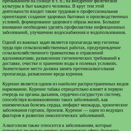
пребыванием на солнце и т. п.; на внедрение физической
культуры в быт каждого человека. В круг тем этой
деятельности входит также трудовая и профессиональная
ориентация: создание здоровых бытовых и производственных
условий, формирование здорового образа жизни. Большое
внимание необходимо уделять профилактике инфекционных
заболеваний, улучшению водоснабжения и водопользования.
Одной из важных задач является пропаганда мер гигиены
труда при сельскохозяйственных работах, предупреждение
сельскохозяйственного травматизма и отравлений
ядохимикатами, разъяснение гигиенических требований к
доставке, очистке и хранению воды в полевых условиях.
Значительное место должна занять противоалкогольная
пропаганда, разъяснение вреда курения.
Курение является одним из наиболее распространенных видов
наркомании. Курение табака отрицательно влияет в первую
очередь на органы дыхания, сердечно-сосудистую систему,
способствуя возникновению таких заболеваний, как
ишемическая болезнь сердца, инфаркт миокарда, хронические
заболевания гортани, бронхов. Курение — один из ведущих
факторов в развитии онкологических заболеваний.
Алкоголизм также относится к заболеваниям, которые
поражают не только нервно-психическую сферу больного,