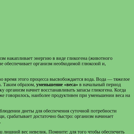
низм накапливает энергию в виде гликогена (животного
не обеспечивает организм необходимой глюкозой и,
 во время этого процесса высвобождается вода. Вода — тяжелое
а. Таким образом,
уменьшение «веса»
в начальный период
ьку организм начнет восстанавливать запасы гликогена. Когда
уже говорилось, наиболее продуктивен при уменьшении веса на
соблюдении диеты для обеспечения суточной потребности
, срабатывает достаточно быстро: организм начинает
.
ш лишний вес невелик. Помните: для того чтобы обеспечить