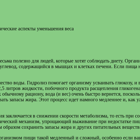
ические аспекты уменьшения веса
весьма полезно для людей, которые хотят соблюдать диету. Орга
 углевод, содержащийся в мышцах и клетках печени. Если пища 
чество воды. Гидролиз помогает организму усваивать глюкозу, и
2,5 литров жидкости, побочного продукта расщепления гликоген
к обычному рациону, вода (и вес) очень быстро вернется, поскол
вать запасы жира. Этот процесс идет намного медленнее и, как 
ия заключается в снижении скорости метаболизма, то есть при 
огический механизм, упрощающий выживание при недостатке пищи
м образом сохранить запасы жира и других питательных веществ
 организмом пищи такой медленный и сложный, особенно если ва