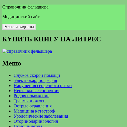
Перейти
Справочник фельдшера
к
Медицинский сайт
содержимому
Меню и виджеты
КУПИТЬ КНИГУ НА ЛИТРЕС
Меню
Служба скорой помощи
Электрокардиография
Нарушения сердечного ритма
Неотложные состояния
Родовспоможение
Травмы и ожоги
Острые отравления
Медицина катастроф
Урологические заболевания
Оториноларингология
Помощь детям