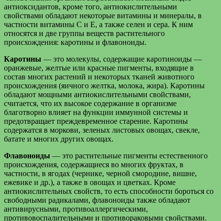
антиоксидантов, кроме того, антиокислительными
свойствами обладают некоторые витамины и минералы, в
частности витамины С и Е, а также селен и сера. К ним
относятся и две группы веществ растительного
происхождения: каротины и флавоноиды.
Каротины
— это молекулы, содержащие каротиноиды —
оранжевые, желтые или красные пигменты, входящие в
состав многих растений и некоторых тканей животного
происхождения (яичного желтка, молока, жира). Каротины
обладают мощными антиокислительными свойствами,
считается, что их высокое содержание в организме
благотворно влияет на функции иммунной системы и
предотвращает преждевременное старение. Каротины
содержатся в моркови, зеленых листовых овощах, свекле,
батате и многих других овощах.
Флавоноиды
— это растительные пигменты естественного
происхождения, содержащиеся во многих фруктах, в
частности, в ягодах (чернике, черной смородине, вишне,
ежевике и др.), а также в овощах и цветках. Кроме
антиокислительных свойств, то есть способности бороться со
свободными радикалами, флавоноиды также обладают
антивирусными, противоаллергическими,
противовоспалительными и противораковыми свойствами.