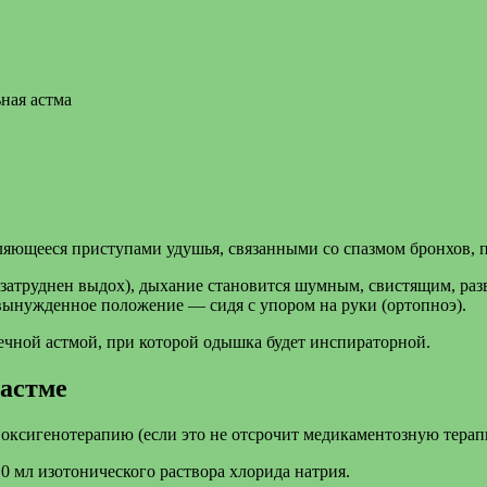
ная астма
ляющееся приступами удушья, связанными со спазмом бронхов, 
(затруднен выдох), дыхание становится шумным, свистящим, ра
ынужденное положение — сидя с упором на руки (ортопноэ).
чной астмой, при которой одышка будет инспираторной.
астме
 оксигенотерапию (если это не отсрочит медикаментозную терап
0 мл изотонического раствора хлорида натрия.