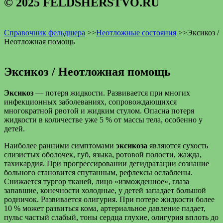
© 2025 FELDSHERSTVO.RU
Справочник фельдшера
>>
Неотложные состояния
>>
Эксикоз /
Неотложная помощь
Эксикоз / Неотложная помощь
Эксикоз
— потеря жидкости. Развивается при многих
инфекционных заболеваниях, сопровождающихся
многократной рвотой и жидким стулом. Опасна потеря
жидкости в количестве уже 5 % от массы тела, особенно у
детей.
Наиболее ранними симптомами
эксикоза
являются сухость
слизистых оболочек, губ, языка, ротовой полости, жажда,
тахикардия. При прогрессировании дегидратации сознание
больного становится спутанным, рефлексы ослаблены.
Снижается тургор тканей, лицо «изможденное», глаза
запавшие, конечности холодные, у детей западает большой
родничок. Развивается олигурия. При потере жидкости более
10 % может развиться кома, артериальное давление падает,
пульс частый слабый, тоны сердца глухие, олигурия вплоть до