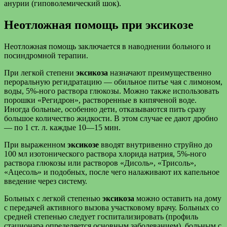
анурии (гиповолемический шок).
Неотложная помощь при эксикозе
Неотложная помощь заключается в наводнении больного и
посиндромной терапии.
При легкой степени
эксикоза
назначают преимущественно
пероральную регидратацию — обильное питье чая с лимоном,
воды, 5%-ного раствора глюкозы. Можно также использовать
порошки «Регидрон», растворенные в кипяченой воде.
Иногда больные, особенно дети, отказываются пить сразу
большое количество жидкости. В этом случае ее дают дробно
— по 1 ст. л. каждые 10—15 мин.
При выраженном
эксикозе
вводят внутривенно струйно до
100 мл изотонического раствора хлорида натрия, 5%-ного
раствора глюкозы или растворов «Дисоль», «Трисоль»,
«Ацесоль» и подобных, после чего налаживают их капельное
введение через систему.
Больных с легкой степенью
эксикоза
можно оставить на дому
с передачей активного вызова участковому врачу. Больных со
средней степенью следует госпитализировать (профиль
стационара определяется основным заболеванием), больным с