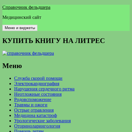
Перейти
Справочник фельдшера
к
Медицинский сайт
содержимому
Меню и виджеты
КУПИТЬ КНИГУ НА ЛИТРЕС
Меню
Служба скорой помощи
Электрокардиография
Нарушения сердечного ритма
Неотложные состояния
Родовспоможение
Травмы и ожоги
Острые отравления
Медицина катастроф
Урологические заболевания
Оториноларингология
Помощь детям