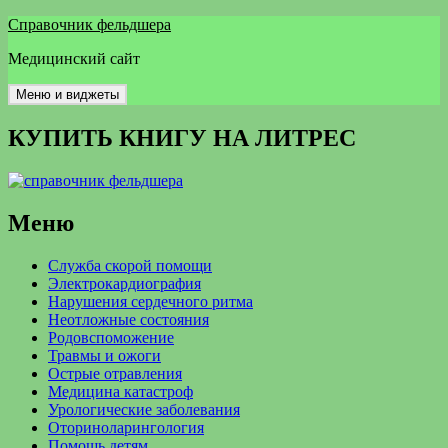
Перейти
Справочник фельдшера
к
Медицинский сайт
содержимому
Меню и виджеты
КУПИТЬ КНИГУ НА ЛИТРЕС
Меню
Служба скорой помощи
Электрокардиография
Нарушения сердечного ритма
Неотложные состояния
Родовспоможение
Травмы и ожоги
Острые отравления
Медицина катастроф
Урологические заболевания
Оториноларингология
Помощь детям