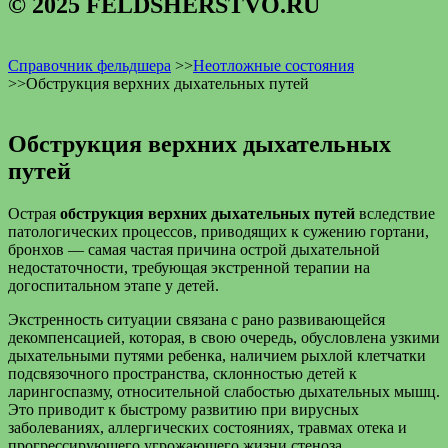
© 2025 FELDSHERSTVO.RU
Справочник фельдшера
>>
Неотложные состояния
>>
Обструкция верхних дыхательных путей
Обструкция верхних дыхательных
путей
Острая
обструкция верхних дыхательных путей
вследствие
патологических процессов, приводящих к сужению гортани,
бронхов — самая частая причина острой дыхательной
недостаточности, требующая экстренной терапии на
догоспитальном этапе у детей.
Экстренность ситуации связана с рано развивающейся
декомпенсацией, которая, в свою очередь, обусловлена узкими
дыхательными путями ребенка, наличием рыхлой клетчатки
подсвязочного пространства, склонностью детей к
ларингоспазму, относительной слабостью дыхательных мышц.
Это приводит к быстрому развитию при вирусных
заболеваниях, аллергических состояниях, травмах отека и
прогрессирующего угрожающего жизни стеноза.