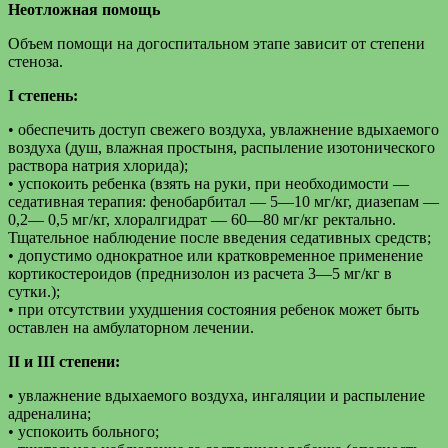
Неотложная помощь
Объем помощи на догоспитальном этапе зависит от степени
стеноза.
I степень:
• обеспечить доступ свежего воздуха, увлажнение вдыхаемого
воздуха (душ, влажная простыня, распыление изотонического
раствора натрия хлорида);
• успокоить ребенка (взять на руки, при необходимости —
седативная терапия: фенобарбитал — 5—10 мг/кг, диазепам —
0,2— 0,5 мг/кг, хлоралгидрат — 60—80 мг/кг ректально.
Тщательное наблюдение после введения седативных средств;
• допустимо однократное или кратковременное применение
кортикостероидов (преднизолон из расчета 3—5 мг/кг в
сутки.);
• при отсутствии ухудшения состояния ребенок может быть
оставлен на амбулаторном лечении.
II и III степени:
• увлажнение вдыхаемого воздуха, ингаляции и распыление
адреналина;
• успокоить больного;