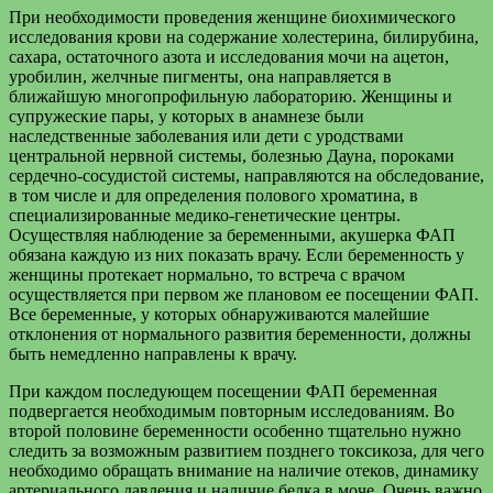
При необходимости проведения женщине биохимического
исследования крови на содержание холестерина, билирубина,
сахара, остаточного азота и исследования мочи на ацетон,
уробилин, желчные пигменты, она направляется в
ближайшую многопрофильную лабораторию. Женщины и
супружеские пары, у которых в анамнезе были
наследственные заболевания или дети с уродствами
центральной нервной системы, болезнью Дауна, пороками
сердечно-сосудистой системы, направляются на обследование,
в том числе и для определения полового хроматина, в
специализированные медико-генетические центры.
Осуществляя наблюдение за беременными, акушерка ФАП
обязана каждую из них показать врачу. Если беременность у
женщины протекает нормально, то встреча с врачом
осуществляется при первом же плановом ее посещении ФАП.
Все беременные, у которых обнаруживаются малейшие
отклонения от нормального развития беременности, должны
быть немедленно направлены к врачу.
При каждом последующем посещении ФАП беременная
подвергается необходимым повторным исследованиям. Во
второй половине беременности особенно тщательно нужно
следить за возможным развитием позднего токсикоза, для чего
необходимо обращать внимание на наличие отеков, динамику
артериального давления и наличие белка в моче. Очень важно