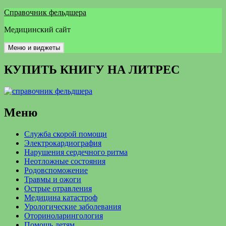
Перейти
Справочник фельдшера
к
Медицинский сайт
содержимому
Меню и виджеты
КУПИТЬ КНИГУ НА ЛИТРЕС
Меню
Служба скорой помощи
Электрокардиография
Нарушения сердечного ритма
Неотложные состояния
Родовспоможение
Травмы и ожоги
Острые отравления
Медицина катастроф
Урологические заболевания
Оториноларингология
Помощь детям