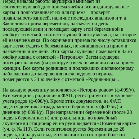
Перед началом работы акушерка вынимает из
соответствующей дню приема ячейки все индивидуальные
карты и подготавливает их для приема—проверят
правильность записей, наличие последних анализов и т. д.
Заканчивая прием беременной, назначает ей день
последующей явки и помещает карту этой беременной в
ячейку с отметкой, соответствующей числу месяца, на которое
ей назначена явка. По окончании приема по числу оставшихся
карт легко судить о беременных, не явившихся на прием в
назначенный им день. Эти карты акушерка помещает в 32-ю
ячейку ящика с отметкой «Патронаж». Затем акушерка
посещает на дому (патронирует) всех не явившихся на прием
женщин. Все карты родивших и подлежащих диспансерному
наблюдению до завершения послеродового периода
помещаются в 33-ю ячейку с отметкой «Родильницы».
На каждую роженицу заполняется «История родов» (ф-099/у).
Все женщины, родившие в ФАП, регистрируются в журнале
учета родов (ф-098/у). Кроме этих документов, на ФАП
ведется дневник-тетрадь записи беременных (ф-075/у) и
дневник (ф-039-l/y). При направлении беременной (после 28
недель беременности) или родильницы во врачебный
акушерский стационар ей на руки выдается «Обменная карта»
(уч. ф. № 113). Если госпитализируется беременная до 28
недель, ей на руки выдается выписка из истории болезни