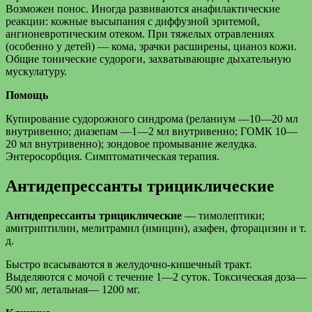
Возможен понос. Иногда развиваются анафилактические
реакции: кожные высыпания с диффузной эритемой,
ангионевротическим отеком. При тяжелых отравлениях
(особенно у детей) — кома, зрачки расширены, цианоз кожи.
Общие тонические судороги, захватывающие дыхательную
мускулатуру.
Помощь
Купирование судорожного синдрома (реланиум —10—20 мл
внутривенно; диазепам —1—2 мл внутривенно; ГОМК 10—
20 мл внутривенно); зондовое промывание желудка.
Энтеросорбция. Симптоматическая терапия.
Антидепрессанты трициклические
Антидепрессанты трициклические
— тимолептики;
амитриптилин, мелитрамил (имицин), азафен, фторацизин и т.
д.
Быстро всасываются в желудочно-кишечный тракт.
Выделяются с мочой с течение 1—2 суток. Токсическая доза—
500 мг, летальная— 1200 мг.