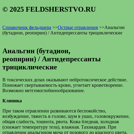
© 2025 FELDSHERSTVO.RU
Справочник фельдшера
>>
Острые отравления
>>
Анальгин
(бутадион, реопирин) / Антидепрессанты трициклические
Анальгин (бутадион,
реопирин) / Антидепрессанты
трициклические
В токсических дозах оказывают нейротоксическое действие.
Понижает свертываемость крови, угнетает кроветворение.
Возможно метгемоглобинообразование.
Клиника
При таком отравлении развиваются беспокойство,
возбуждение, тяжесть в голове, шум в ушах, головокружение,
общая слабость, тошнота, рвота. Кожа бледная, холодная
(снижает температуру тела), влажная. Тахикардия. При
отравлении анальгином моча от розового до красного цвета.