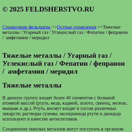
© 2025 FELDSHERSTVO.RU
Справочник фельдшера
>>
Острые отравления
>>
Тяжелые
металлы / Угарный газ / Углекислый газ / Фепатин / фепранон
/ амфетамин / меридил
Тяжелые металлы / Угарный газ /
Углекислый газ / Фепатин / фепранон
/ амфетамин / меридил
Тяжелые металлы
В данную группу входят более 40 элементов с большой
атомной массой (ртуть, медь, кадмий, золото, свинец, железо,
мышьяк и др.). Ртуть, висмут входят в состав различных
лекарств; растворы сулемы, оксицианида ртути и диоцида
используют в качестве антисептиков.
Соединения тяжелых металлов могут поступать в организм