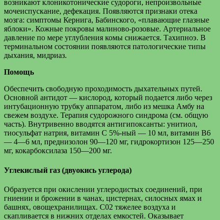
возникают клоникотонические судороги, непроизвольные
мочеиспускание, дефекация. Появляются признаки отека
мозга: симптомы Кернига, Бабинского, «плавающие глазные
яблоки». Кожные покровы малиново-розовые. Артериальное
давление по мере углубления комы снижается. Тахипноэ. В
терминальном состоянии появляются патологические типы
дыхания, мидриаз.
Помощь
Обеспечить свободную проходимость дыхательных путей.
Основной антидот — кислород, который подается либо через
интубационную трубку аппаратом, либо из мешка Амбу на
свежем воздухе. Терапия судорожного синдрома (см. общую
часть). Внутривенно вводятся антигипоксанты: унитиол,
тиосульфат натрия, витамин С 5%-ный — 10 мл, витамин В6
— 4—6 мл, преднизолон 90—120 мг, гидрокортизон 125—250
мг, кокарбоксилаза 150—200 мг.
Углекислый газ (двуокись углерода)
Образуется при окислении углеродистых соединений, при
гниении и брожении в чанах, цистернах, силосных ямах и
башнях, овощехранилищах. С02 тяжелее воздуха и
скапливается в нижних отделах емкостей. Оказывает