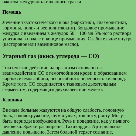
ожогом желудочно-кишечного тракта.
Помощь
Лечение экзотоксического шока (наркотики, спазмолитики,
гормоны, поли- и реополиглюкин). Зондовое промывание
желудка с введением в желудок 50—100 мл 5%-ного раствора
унитиола в начале и конце промывания. Слабительное внутрь
(касторовое или вазелиновое масло).
Угарный газ (окись углерода — СО)
Токсическое действие на организм основано на
взаимодействии СО с гемоглобином крови и образованием
карбоксигемоглобина, неспособного переносить кислород.
Кроме того, СО соединяется с тканевым дыхательным
ферментом, содержащим двухвалентное железо.
Клиника
Вначале больные жалуются на общую слабость, головную
боль, головокружение, шум в ушах, тошноту, рвоту. Могут
быть периоды возбуждения. Речь и поведение, как у пьяного
человека. Зрачки расширены. Тахикардия. Артериальное
давление повышено. Затем больной теряет сознание,