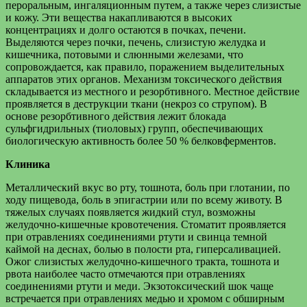
пероральным, ингаляционным путем, а также через слизистые
и кожу. Эти вещества накапливаются в высоких
концентрациях и долго остаются в почках, печени.
Выделяются через почки, печень, слизистую желудка и
кишечника, потовыми и слюнными железами, что
сопровождается, как правило, поражением выделительных
аппаратов этих органов. Механизм токсического действия
складывается из местного и резорбтивного. Местное действие
проявляется в деструкции ткани (некроз со струпом). В
основе резорбтивного действия лежит блокада
сульфгидрильных (тиоловых) групп, обеспечивающих
биологическую активность более 50 % белковферментов.
Клиника
Металлический вкус во рту, тошнота, боль при глотании, по
ходу пищевода, боль в эпигастрии или по всему животу. В
тяжелых случаях появляется жидкий стул, возможны
желудочно-кишечные кровотечения. Стоматит проявляется
при отравлениях соединениями ртути и свинца темной
каймой на деснах, болью в полости рта, гиперсаливацией.
Ожог слизистых желудочно-кишечного тракта, тошнота и
рвота наиболее часто отмечаются при отравлениях
соединениями ртути и меди. Экзотоксический шок чаще
встречается при отравлениях медью и хромом с обширным