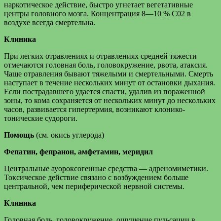
наркотическое действие, быстро угнетает вегетативные
центры головного мозга. Концентрация 8—10 % С02 в
воздухе всегда смертельна.
Клиника
При легких отравлениях и отравлениях средней тяжести
отмечаются головная боль, головокружение, рвота, атаксия.
Чаще отравления бывают тяжелыми и смертельными. Смерть
наступает в течение нескольких минут от остановки дыхания.
Если пострадавшего удается спасти, удалив из пораженной
зоны, то кома сохраняется от нескольких минут до нескольких
часов, развивается гипертермия, возникают клонико-
тонические судороги.
Помощь
(см. окись углерода)
Фепатин, фепранон, амфетамин, меридил
Центральные ауороксогенные средства — адреномиметики.
Токсическое действие связано с возбуждением больше
центральной, чем периферической нервной системы.
Клиника
Головная боль, головокружение, ощущение пульсации в