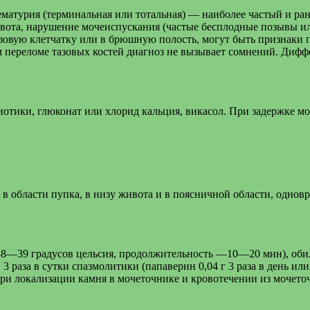
ематурия (терминальная или тотальная) — наиболее частый и 
ивота, нарушение мочеиспускания (частые бесплодные позывы и
азовую клетчатку или в брюшную полость, могут быть признаки 
ем переломе тазовых костей диагноз не вызывает сомнений. Ди
тики, глюконат или хлорид кальция, викасол. При задержке м
 области пупка, в низу живота и в поясничной области, однов
8—39 градусов цельсия, продолжительность —10—20 мин), обиль
раза в сутки спазмолитики (папаверин 0,04 г 3 раза в день или
 при локализации камня в мочеточнике и кровотечении из мочет