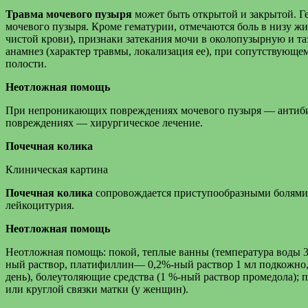
Травма мочевого пузыря
может быть открытой и закрытой. Г
мочевого пузыря. Кроме гематурии, отмечаются боль в низу ж
чистой крови), признаки затекания мочи в околопузырную и т
анамнез (характер травмы, локализация ее), при сопутствующ
полости.
Неотложная помощь
При непроникающих повреждениях мочевого пузыря — антибио
повреждениях — хирургическое лечение.
Почечная колика
Клиническая картина
Почечная колика
сопровождается приступообразными болями в
лейкоцитурия.
Неотложная помощь
Неотложная помощь: покой, теплые ванны (температура воды 3
ный раствор, платифиллин— 0,2%-ный раствор 1 мл подкожно, 3 
день), болеутоляющие средства (1 %-ный раствор промедола);
или круглой связки матки (у женщин).