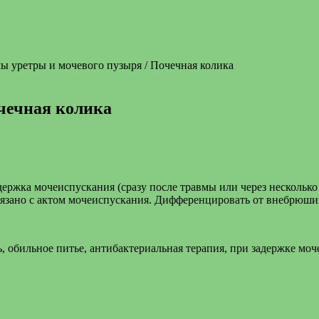
ы уретры и мочевого пузыря / Почечная колика
чечная колика
адержка мочеиспускания (сразу после травмы или через нескольк
язано с актом мочеиспускания. Дифференцировать от внебрюши
 обильное питье, антибактериальная терапия, при задержке мо