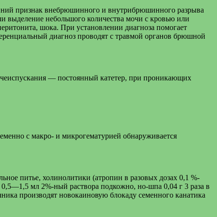
ранний признак внебрюшинного и внутрибрюшинного разрыва
ли выделение небольшого количества мочи с кровью или
перитонита, шока. При установлении диагноза помогает
фференциальный диагноз проводят с травмой органов брюшной
очеиспускания — постоянный катетер, при проникающих
ременно с макро- и микрогематурией обнаруживается
ное питье, холинолитики (атропин в разовых дозах 0,1 %-
 0,5—1,5 мл 2%-ный раствора подкожно, но-шпа 0,04 г 3 раза в
очника производят новокаиновую блокаду семенного канатика